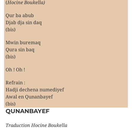
(
Hocine Boukella)
Qur ba abub
Djab dja sin daq
(bis)
Mwin buremaq
Qura sin baq
(bis)
Oh ! Oh !
Refrain :
Hadji dechena numediyef
Awal en Qunanbayef
(bis)
QUNANBAYEF
Traduction Hocine Boukella